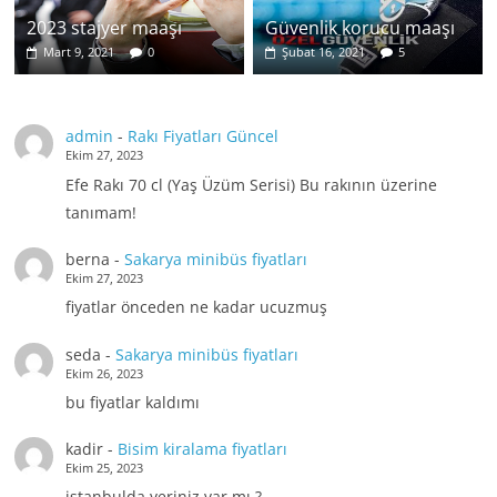
2023 stajyer maaşı
Güvenlik korucu maaşı
Mart 9, 2021
0
Şubat 16, 2021
5
admin
-
Rakı Fiyatları Güncel
Ekim 27, 2023
Efe Rakı 70 cl (Yaş Üzüm Serisi) Bu rakının üzerine
tanımam!
berna
-
Sakarya minibüs fiyatları
Ekim 27, 2023
fiyatlar önceden ne kadar ucuzmuş
seda
-
Sakarya minibüs fiyatları
Ekim 26, 2023
bu fiyatlar kaldımı
kadir
-
Bisim kiralama fiyatları
Ekim 25, 2023
istanbulda yeriniz var mı ?