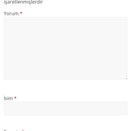
işaretlenmişlerdir
Yorum
*
İsim
*