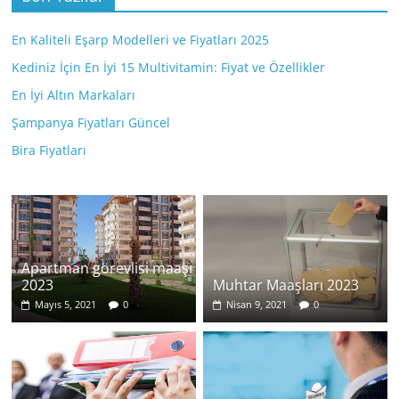
En Kaliteli Eşarp Modelleri ve Fiyatları 2025
Kediniz İçin En İyi 15 Multivitamin: Fiyat ve Özellikler
En İyi Altın Markaları
Şampanya Fiyatları Güncel
Bira Fiyatları
Apartman görevlisi maaşı
2023
Muhtar Maaşları 2023
Mayıs 5, 2021
0
Nisan 9, 2021
0