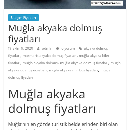
Ulaşım Fiyatları
Muğla akyaka dolmuş
fiyatları
Ekim 9, 2020
admin
0 yorum
akyaka dolmuş
,
,
fiyatları
marmaris akyaka dolmuş fiyatları
muğla akyaka bilet
,
,
,
fiyatları
muğla akyaka dolmuş
muğla akyaka dolmuş fiyatları
muğla
,
,
akyaka dolmuş ücretleri
muğla akyaka minibüs fiyatları
muğla
dolmuş fiyatları
Muğla akyaka
dolmuş fiyatları
Muğla’nın en gözde turistik beldelerinden biri olan