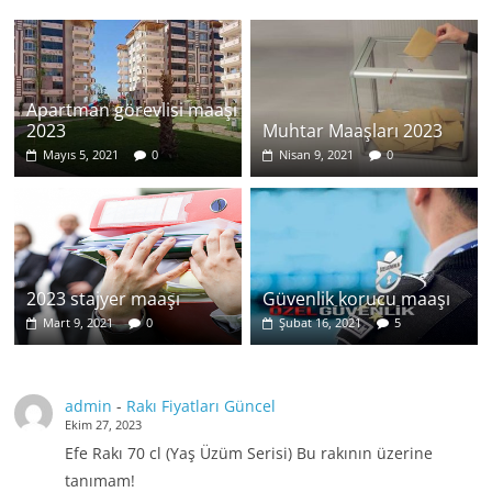
Apartman görevlisi maaşı
2023
Muhtar Maaşları 2023
Mayıs 5, 2021
0
Nisan 9, 2021
0
2023 stajyer maaşı
Güvenlik korucu maaşı
Mart 9, 2021
0
Şubat 16, 2021
5
admin
-
Rakı Fiyatları Güncel
Ekim 27, 2023
Efe Rakı 70 cl (Yaş Üzüm Serisi) Bu rakının üzerine
tanımam!