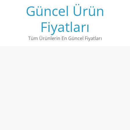
Skip
Güncel Ürün
to
content
Fiyatları
Tüm Ürünlerin En Güncel Fiyatları