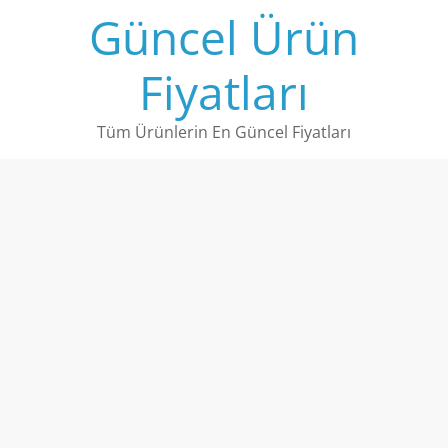
Skip
Güncel Ürün
to
content
Fiyatları
Tüm Ürünlerin En Güncel Fiyatları