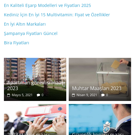
En Kaliteli Eşarp Modelleri ve Fiyatları 2025
Kediniz İçin En İyi 15 Multivitamin: Fiyat ve Özellikler
En İyi Altın Markaları
Şampanya Fiyatları Güncel
Bira Fiyatları
Apartman görevlisi maaşı
2023
Muhtar Maaşları 2023
Mayıs 5, 2021
0
Nisan 9, 2021
0
2023 stajyer maaşı
Güvenlik korucu maaşı