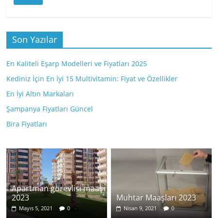
Son Yazılar
En Kaliteli Eşarp Modelleri ve Fiyatları 2025
Kediniz İçin En İyi 15 Multivitamin: Fiyat ve Özellikler
En İyi Altın Markaları
Şampanya Fiyatları Güncel
Bira Fiyatları
Apartman görevlisi maaşı
2023
Muhtar Maaşları 2023
Mayıs 5, 2021
0
Nisan 9, 2021
0