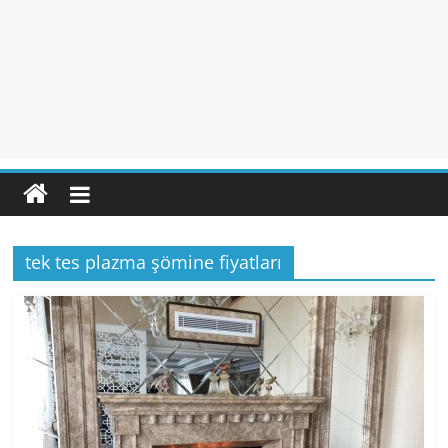
tek tes plazma şömine fiyatları