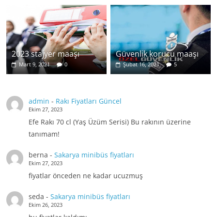
2023 stajyer maaşı
Güvenlik korucu maaşı
Mart 9, 2021
0
Şubat 16, 2021
5
admin
-
Rakı Fiyatları Güncel
Ekim 27, 2023
Efe Rakı 70 cl (Yaş Üzüm Serisi) Bu rakının üzerine
tanımam!
berna
-
Sakarya minibüs fiyatları
Ekim 27, 2023
fiyatlar önceden ne kadar ucuzmuş
seda
-
Sakarya minibüs fiyatları
Ekim 26, 2023