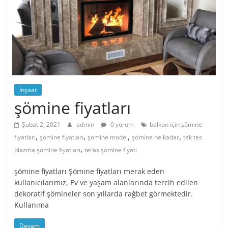
İnşaat
şömine fiyatları
Şubat 2, 2021
admin
0 yorum
balkon için şömine
,
,
,
,
fiyatları
şömine fiyatları
şömine model
şömine ne kadar
tek tes
,
plazma şömine fiyatları
teras şömine fiyatı
şömine fiyatları Şömine fiyatları merak eden
kullanıcılarımız, Ev ve yaşam alanlarında tercih edilen
dekoratif şömineler son yıllarda rağbet görmektedir.
Kullanıma
Devam