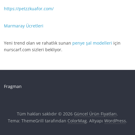
https://petzzkuafor.com/
Marmaray Ücretleri
Yeni trend olan ve rahatlık sunan
penye şal modelleri
için
nurscarf.com sizleri bekliyor.
Fragman
Tüm hakları saklıdır © 2026
Güncel Ürün Fiyatları
.
Tema: ThemeGrill tarafından
ColorMag
. Altyapı
WordPress
.