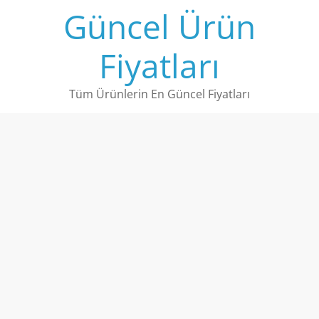
Skip
Güncel Ürün
to
content
Fiyatları
Tüm Ürünlerin En Güncel Fiyatları