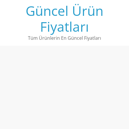
Skip
Güncel Ürün
to
content
Fiyatları
Tüm Ürünlerin En Güncel Fiyatları