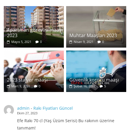
Apartman görevlisi maaşı
2023
Muhtar Maaşları 2023
Mayıs 5, 2021
0
Nisan 9, 2021
0
2023 stajyer maaşı
Güvenlik korucu maaşı
Mart 9, 2021
0
Şubat 16, 2021
5
admin
-
Rakı Fiyatları Güncel
Ekim 27, 2023
Efe Rakı 70 cl (Yaş Üzüm Serisi) Bu rakının üzerine
tanımam!