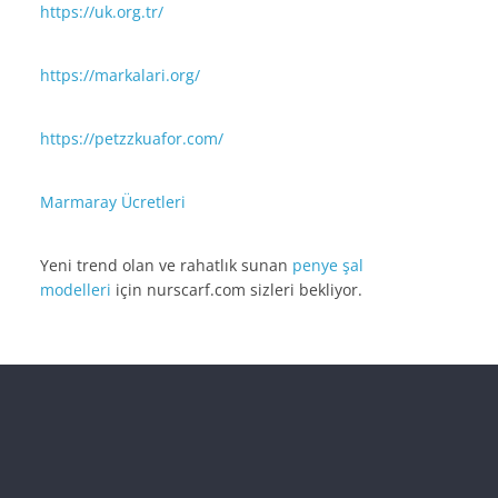
https://uk.org.tr/
https://markalari.org/
https://petzzkuafor.com/
Marmaray Ücretleri
Yeni trend olan ve rahatlık sunan
penye şal
modelleri
için nurscarf.com sizleri bekliyor.