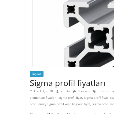
İnşaat
Sigma profil fiyatları
Aralık 1, 2020
admin
0 yorum
izmir sigma 
,
,
elemanları fiyatları
sigma profil fiyat
sigma profil fiyat list
,
,
profil izmir
sigma profil köşe bağlantı fiyat
sigma profil me