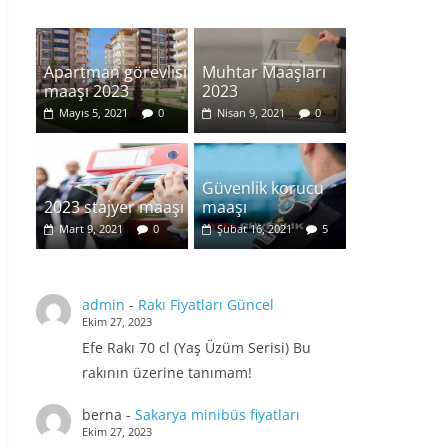
Apartman görevlisi
Muhtar Maaşları
maaşı 2023
2023
Mayıs 5, 2021
0
Nisan 9, 2021
0
Güvenlik korucu
2023 stajyer maaşı
maaşı
Mart 9, 2021
0
Şubat 16, 2021
5
admin
-
Rakı Fiyatları Güncel
Ekim 27, 2023
Efe Rakı 70 cl (Yaş Üzüm Serisi) Bu
rakının üzerine tanımam!
berna
-
Sakarya minibüs fiyatları
Ekim 27, 2023