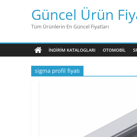
Skip
Güncel Ürün Fiya
to
content
Tüm Ürünlerin En Güncel Fiyatları
İNDIRIM KATALOGLARI
OTOMOBIL
S
sigma profil fiyatı