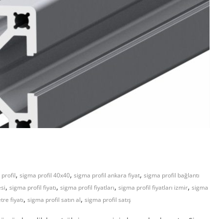
,
,
,
profil
sigma profil 40x40
sigma profil ankara fiyat
sigma profil bağlantı
,
,
,
,
esi
sigma profil fiyatı
sigma profil fiyatları
sigma profil fiyatları izmir
sigma
,
,
tre fiyatı
sigma profil satın al
sigma profil satış