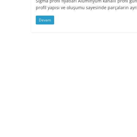
Sigma profil fiyatları Alüminyum kanallı profil 
profil yapısı ve oluşumu sayesinde parçaların ayr
Devam