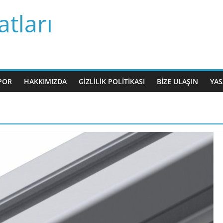
tları
POR
HAKKIMIZDA
GIZLILIK POLITIKASI
BIZE ULAŞIN
YAS