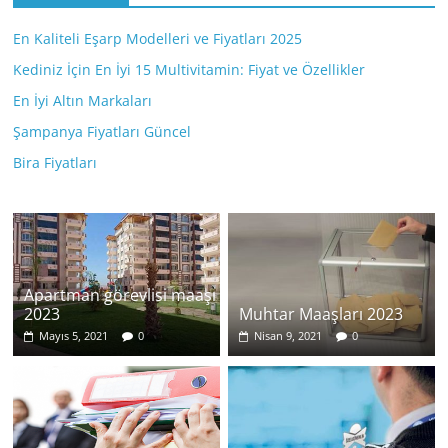
En Kaliteli Eşarp Modelleri ve Fiyatları 2025
Kediniz İçin En İyi 15 Multivitamin: Fiyat ve Özellikler
En İyi Altın Markaları
Şampanya Fiyatları Güncel
Bira Fiyatları
Apartman görevlisi maaşı
2023
Muhtar Maaşları 2023
Mayıs 5, 2021
0
Nisan 9, 2021
0