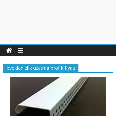
pvc denizlik uzatma profili fiyatı