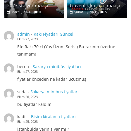
2023 stajyer maaşı
Güvenlik korucu maaşı
Mart 9, 2021
0
Şubat 16, 2021
5
admin
-
Rakı Fiyatları Güncel
Ekim 27, 2023
Efe Rakı 70 cl (Yaş Üzüm Serisi) Bu rakının üzerine
tanımam!
berna
-
Sakarya minibüs fiyatları
Ekim 27, 2023
fiyatlar önceden ne kadar ucuzmuş
seda
-
Sakarya minibüs fiyatları
Ekim 26, 2023
bu fiyatlar kaldımı
kadir
-
Bisim kiralama fiyatları
Ekim 25, 2023
istanbulda yeriniz var mı ?