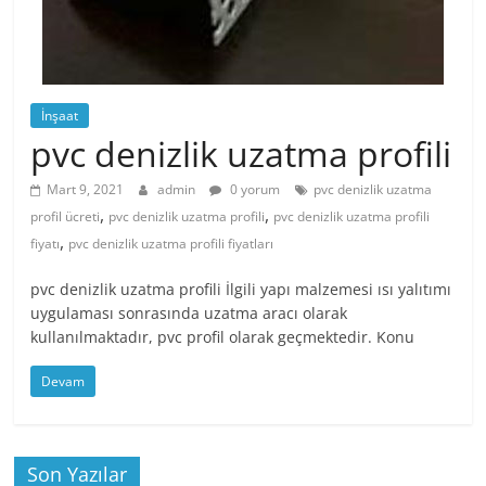
İnşaat
pvc denizlik uzatma profili
Mart 9, 2021
admin
0 yorum
pvc denizlik uzatma
,
,
profil ücreti
pvc denizlik uzatma profili
pvc denizlik uzatma profili
,
fiyatı
pvc denizlik uzatma profili fiyatları
pvc denizlik uzatma profili İlgili yapı malzemesi ısı yalıtımı
uygulaması sonrasında uzatma aracı olarak
kullanılmaktadır, pvc profil olarak geçmektedir. Konu
Devam
Son Yazılar