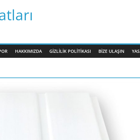
tları
POR
HAKKIMIZDA
GIZLILIK POLITIKASI
BIZE ULAŞIN
YAS