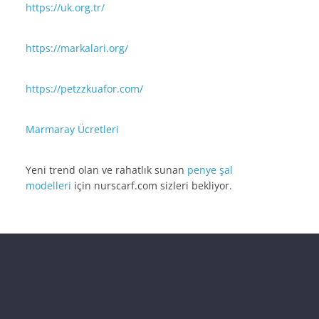
https://uk.org.tr/
https://markalari.org/
https://petzzkuafor.com/
Marmaray Ücretleri
Yeni trend olan ve rahatlık sunan
penye şal
modelleri
için nurscarf.com sizleri bekliyor.