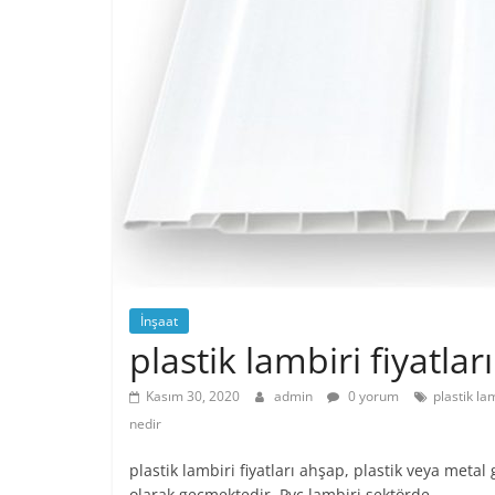
İnşaat
plastik lambiri fiyatları
Kasım 30, 2020
admin
0 yorum
plastik lam
nedir
plastik lambiri fiyatları ahşap, plastik veya met
olarak geçmektedir. Pvc lambiri sektörde