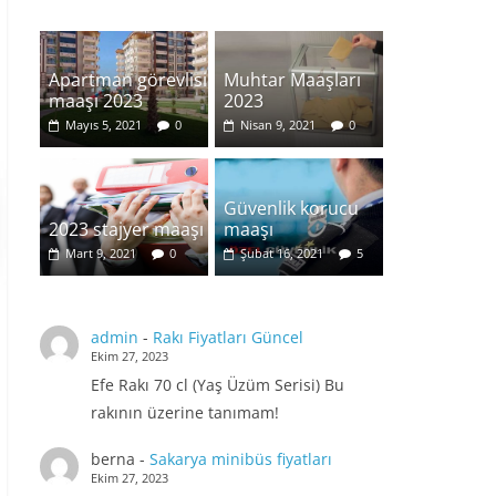
Apartman görevlisi
Muhtar Maaşları
maaşı 2023
2023
Mayıs 5, 2021
0
Nisan 9, 2021
0
Güvenlik korucu
2023 stajyer maaşı
maaşı
Mart 9, 2021
0
Şubat 16, 2021
5
admin
-
Rakı Fiyatları Güncel
Ekim 27, 2023
Efe Rakı 70 cl (Yaş Üzüm Serisi) Bu
rakının üzerine tanımam!
berna
-
Sakarya minibüs fiyatları
Ekim 27, 2023