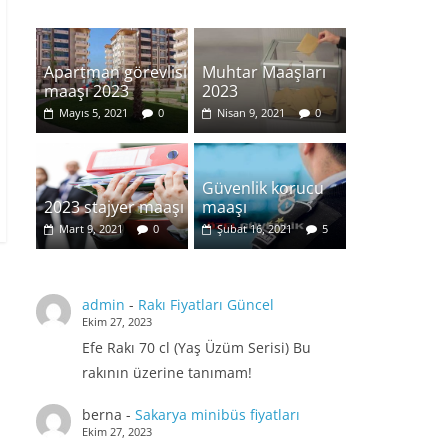
Apartman görevlisi
Muhtar Maaşları
maaşı 2023
2023
Mayıs 5, 2021
0
Nisan 9, 2021
0
Güvenlik korucu
2023 stajyer maaşı
maaşı
Mart 9, 2021
0
Şubat 16, 2021
5
admin
-
Rakı Fiyatları Güncel
Ekim 27, 2023
Efe Rakı 70 cl (Yaş Üzüm Serisi) Bu
rakının üzerine tanımam!
berna
-
Sakarya minibüs fiyatları
Ekim 27, 2023