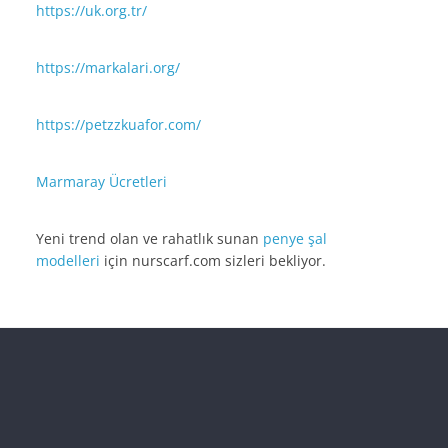
https://uk.org.tr/
https://markalari.org/
https://petzzkuafor.com/
Marmaray Ücretleri
Yeni trend olan ve rahatlık sunan
penye şal
modelleri
için nurscarf.com sizleri bekliyor.