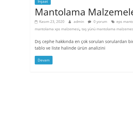
İnşaat
Mantolama Malzemeler
Kasım 23, 2020
admin
0 yorum
eps manto
,
mantolama xps malzemesi
taş yünü mantolama malzemes
Dış cephe hakkında en çok sorulan sorulardan bi
tablo ve liste halinde ürün analizini
Devam