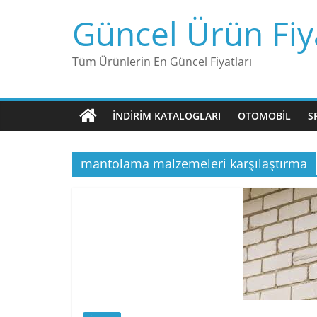
Skip
Güncel Ürün Fiya
to
content
Tüm Ürünlerin En Güncel Fiyatları
İNDIRIM KATALOGLARI
OTOMOBIL
S
mantolama malzemeleri karşılaştırma