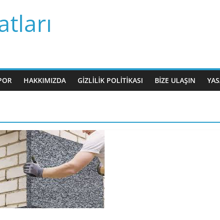
tları
POR
HAKKIMIZDA
GIZLILIK POLITIKASI
BIZE ULAŞIN
YAS