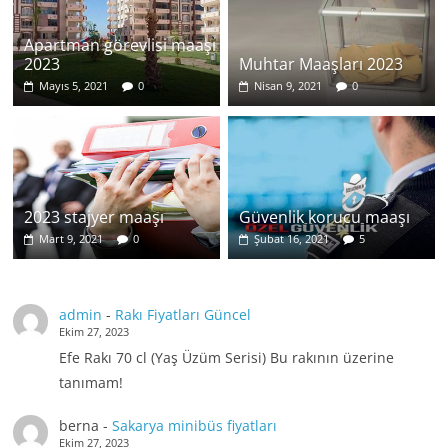
Apartman görevlisi maaşı
2023
Muhtar Maaşları 2023
Mayıs 5, 2021
0
Nisan 9, 2021
0
2023 stajyer maaşı
Güvenlik korucu maaşı
Mart 9, 2021
0
Şubat 16, 2021
5
admin
-
Rakı Fiyatları Güncel
Ekim 27, 2023
Efe Rakı 70 cl (Yaş Üzüm Serisi) Bu rakının üzerine
tanımam!
berna
-
Sakarya minibüs fiyatları
Ekim 27, 2023