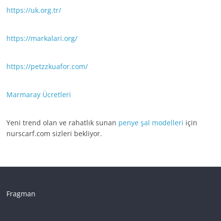
https://uk.org.tr/
https://markalari.org/
https://petzzkuafor.com/
Marmaray Ücretleri
Yeni trend olan ve rahatlık sunan
penye şal modelleri
için
nurscarf.com sizleri bekliyor.
Fragman