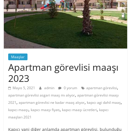
Maaşlar
Apartman görevlisi maaşı
2023
,
Mayıs 5, 2021
admin
0 yorum
apartman görevlisi
,
apartman görevlisi asgari maaş mı alıyor
apartman görevlisi maaşı
,
,
,
2021
apartman görevlisi ne kadar maaş alıyor
kapıcı agi dahil maaş
,
,
,
kapıcı maaşı
kapıcı maaşı fiyatı
kapıcı maaşı ücretleri
kapıcı
maaşları 2021
Kapıcı yani diğer anlamda apartman görevlisi, bulunduğu