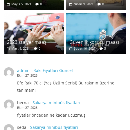
Mayıs 5, 2021
0
Nisan 9, 2021
0
2023 stajyer maaşı
Güvenlik korucu maaşı
Mart 9, 2021
0
Şubat 16, 2021
5
admin
-
Rakı Fiyatları Güncel
Ekim 27, 2023
Efe Rakı 70 cl (Yaş Üzüm Serisi) Bu rakının üzerine
tanımam!
berna
-
Sakarya minibüs fiyatları
Ekim 27, 2023
fiyatlar önceden ne kadar ucuzmuş
seda
-
Sakarya minibüs fiyatları