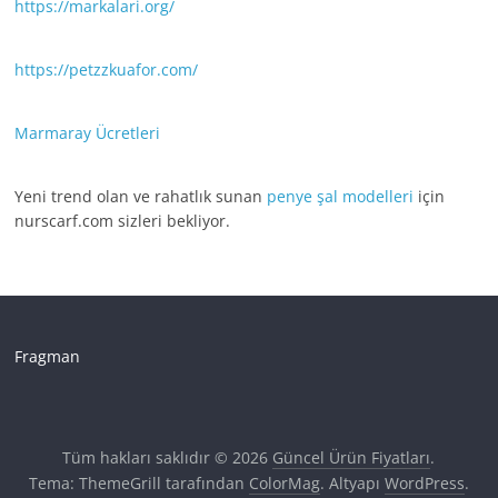
https://markalari.org/
https://petzzkuafor.com/
Marmaray Ücretleri
Yeni trend olan ve rahatlık sunan
penye şal modelleri
için
nurscarf.com sizleri bekliyor.
Fragman
Tüm hakları saklıdır © 2026
Güncel Ürün Fiyatları
.
Tema: ThemeGrill tarafından
ColorMag
. Altyapı
WordPress
.