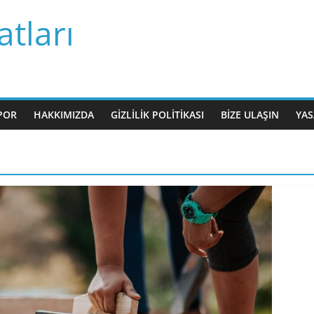
tları
POR
HAKKIMIZDA
GIZLILIK POLITIKASI
BIZE ULAŞIN
YAS