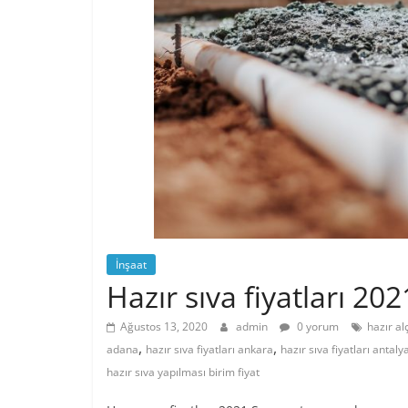
İnşaat
Hazır sıva fiyatları 202
Ağustos 13, 2020
admin
0 yorum
hazır alç
,
,
adana
hazır sıva fiyatları ankara
hazır sıva fiyatları antaly
hazır sıva yapılması birim fiyat