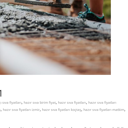
1
,
,
,
ı sıva fiyatları
hazır sıva birim fiyat
hazır sıva fiyatları
hazır sıva fiyatları
,
,
,
,
a
hazır sıva fiyatları izmir
hazır sıva fiyatları koçtaş
hazır sıva fiyatları matkim