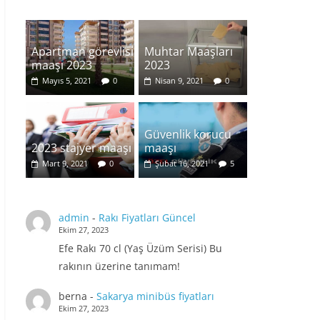
Apartman görevlisi
Muhtar Maaşları
maaşı 2023
2023
Mayıs 5, 2021
0
Nisan 9, 2021
0
Güvenlik korucu
2023 stajyer maaşı
maaşı
Mart 9, 2021
0
Şubat 16, 2021
5
admin
-
Rakı Fiyatları Güncel
Ekim 27, 2023
Efe Rakı 70 cl (Yaş Üzüm Serisi) Bu
rakının üzerine tanımam!
berna
-
Sakarya minibüs fiyatları
Ekim 27, 2023