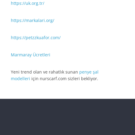
https://uk.org.tr/
https://markalari.org/
https://petzzkuafor.com/
Marmaray Ücretleri
Yeni trend olan ve rahatlık sunan
penye şal
modelleri
için nurscarf.com sizleri bekliyor.