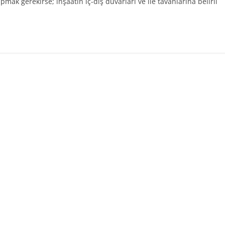
apmak gerekirse; inşaatın iç-dış duvarları ve ile tavanlarına belirli