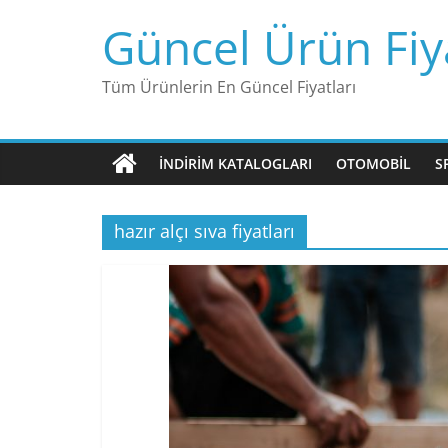
Skip
Güncel Ürün Fiya
to
content
Tüm Ürünlerin En Güncel Fiyatları
İNDIRIM KATALOGLARI
OTOMOBIL
S
hazır alçı sıva fiyatları