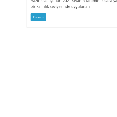
Hazır sıva fiyatları 2021 Sıvanın tanımını kısaca y
bir kalınlık seviyesinde uygulanan
Devam