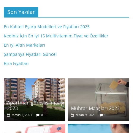
Son Yazılar
En Kaliteli Eşarp Modelleri ve Fiyatları 2025
Kediniz İçin En İyi 15 Multivitamin: Fiyat ve Özellikler
En İyi Altın Markaları
Şampanya Fiyatları Güncel
Bira Fiyatları
Apartman görevlisi maaşı
2023
Muhtar Maaşları 2023
Mayıs 5, 2021
0
Nisan 9, 2021
0