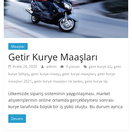
Maaşlar
Getir Kurye Maaşları
,
Aralık 24, 2020
admin
0 yorum
getir kurye a2
getir
,
,
,
kurye bahşiş
getir kurye maaşı
getir kurye maaşları
getir kurye
,
,
maaşları 2021
getir kurye maaşları ne kadar
getir kurye tip
Ülkemizde sipariş sisteminin yaygınlaşması, market
alışverişlerinin online ortamda gerçekleşmesi sonrası
kurye tarafında büyük bir iş yükü oluştu. Bu durum ayrıca
Devam