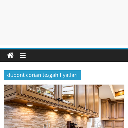
dupont corian tezgah fiyatları