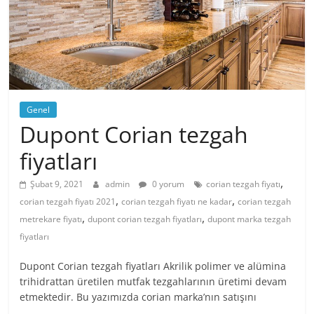
Genel
Dupont Corian tezgah
fiyatları
,
Şubat 9, 2021
admin
0 yorum
corian tezgah fiyatı
,
,
corian tezgah fiyatı 2021
corian tezgah fiyatı ne kadar
corian tezgah
,
,
metrekare fiyatı
dupont corian tezgah fiyatları
dupont marka tezgah
fiyatları
Dupont Corian tezgah fiyatları Akrilik polimer ve alümina
trihidrattan üretilen mutfak tezgahlarının üretimi devam
etmektedir. Bu yazımızda corian marka’nın satışını