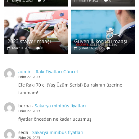
Mayıs 5, 2021
0
Nisan 9, 2021
0
2023 stajyer maaşı
Güvenlik korucu maaşı
Mart 9, 2021
0
Şubat 16, 2021
5
admin
-
Rakı Fiyatları Güncel
Ekim 27, 2023
Efe Rakı 70 cl (Yaş Üzüm Serisi) Bu rakının üzerine
tanımam!
berna
-
Sakarya minibüs fiyatları
Ekim 27, 2023
fiyatlar önceden ne kadar ucuzmuş
seda
-
Sakarya minibüs fiyatları
Ekim 26, 2023