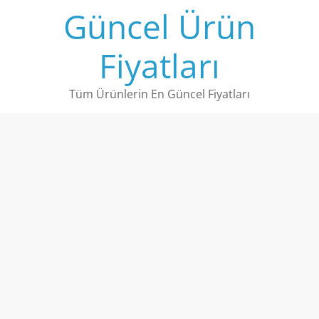
Skip
Güncel Ürün
to
content
Fiyatları
Tüm Ürünlerin En Güncel Fiyatları