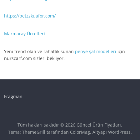
https://petzzkuafor.com/
Marmaray Ücretleri
Yeni trend olan ve rahatlık sunan
penye şal modelleri
için
nurscarf.com sizleri bekliyor.
Fragman
Tüm hakları saklıdır © 2026
Güncel Ürün Fiyatları
.
Tema: ThemeGrill tarafından
ColorMag
. Altyapı
WordPress
.