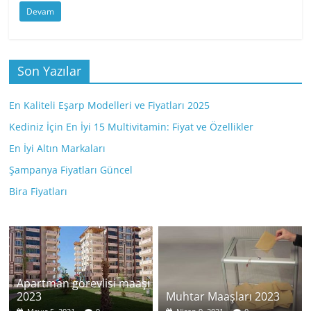
Devam
Son Yazılar
En Kaliteli Eşarp Modelleri ve Fiyatları 2025
Kediniz İçin En İyi 15 Multivitamin: Fiyat ve Özellikler
En İyi Altın Markaları
Şampanya Fiyatları Güncel
Bira Fiyatları
Apartman görevlisi maaşı
2023
Muhtar Maaşları 2023