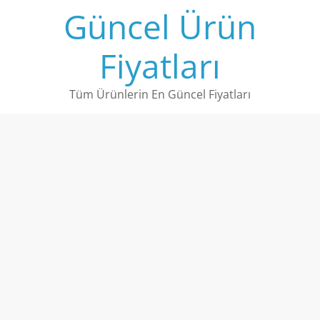
Skip
Güncel Ürün
to
content
Fiyatları
Tüm Ürünlerin En Güncel Fiyatları