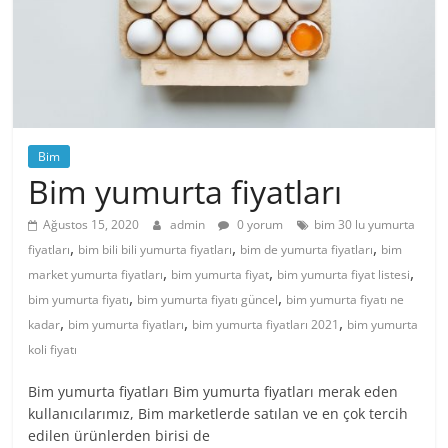
Bim
Bim yumurta fiyatları
Ağustos 15, 2020
admin
0 yorum
bim 30 lu yumurta
,
,
,
fiyatları
bim bili bili yumurta fiyatları
bim de yumurta fiyatları
bim
,
,
,
market yumurta fiyatları
bim yumurta fiyat
bim yumurta fiyat listesi
,
,
bim yumurta fiyatı
bim yumurta fiyatı güncel
bim yumurta fiyatı ne
,
,
,
kadar
bim yumurta fiyatları
bim yumurta fiyatları 2021
bim yumurta
koli fiyatı
Bim yumurta fiyatları Bim yumurta fiyatları merak eden
kullanıcılarımız, Bim marketlerde satılan ve en çok tercih
edilen ürünlerden birisi de