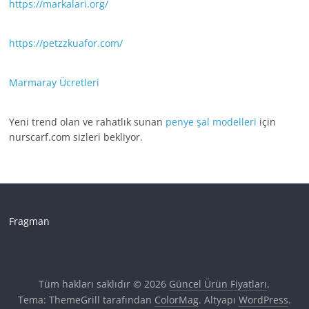
https://markalari.org/
https://petzzkuafor.com/
Marmaray Ücretleri
Yeni trend olan ve rahatlık sunan
penye şal modelleri
için
nurscarf.com sizleri bekliyor.
Fragman
Tüm hakları saklıdır © 2026
Güncel Ürün Fiyatları
.
Tema: ThemeGrill tarafından
ColorMag
. Altyapı
WordPress
.