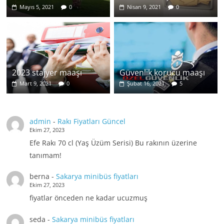
Mayıs 5, 2021
0
Nisan 9, 2021
0
2023 stajyer maaşı
Güvenlik korucu maaşı
Mart 9, 2021
0
Şubat 16, 2021
5
admin
-
Rakı Fiyatları Güncel
Ekim 27, 2023
Efe Rakı 70 cl (Yaş Üzüm Serisi) Bu rakının üzerine
tanımam!
berna
-
Sakarya minibüs fiyatları
Ekim 27, 2023
fiyatlar önceden ne kadar ucuzmuş
seda
-
Sakarya minibüs fiyatları