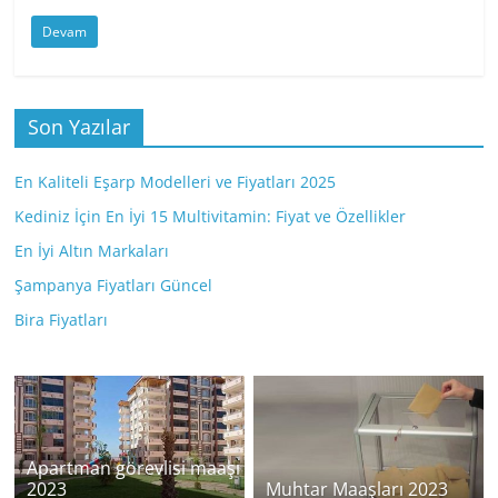
Devam
Son Yazılar
En Kaliteli Eşarp Modelleri ve Fiyatları 2025
Kediniz İçin En İyi 15 Multivitamin: Fiyat ve Özellikler
En İyi Altın Markaları
Şampanya Fiyatları Güncel
Bira Fiyatları
Apartman görevlisi maaşı
2023
Muhtar Maaşları 2023