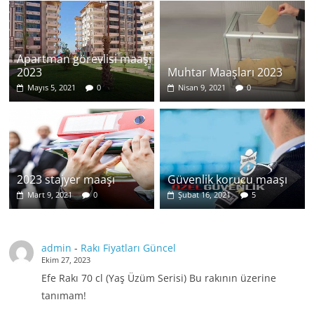
Apartman görevlisi maaşı
2023
Muhtar Maaşları 2023
Mayıs 5, 2021
0
Nisan 9, 2021
0
2023 stajyer maaşı
Güvenlik korucu maaşı
Mart 9, 2021
0
Şubat 16, 2021
5
admin
-
Rakı Fiyatları Güncel
Ekim 27, 2023
Efe Rakı 70 cl (Yaş Üzüm Serisi) Bu rakının üzerine
tanımam!