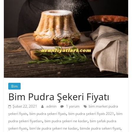
Bim
Bim Pudra Şekeri Fiyatı
Şubat 22, 2021
admin
1 yorum
bim market pudra
,
,
,
şekeri fiyatı
bim pudra şekeri fiyatı
bim pudra şekeri fiyatı 2021
bim
,
,
pudra şekeri fiyatları
bim pudra şekeri ne kadar
bim şafak pudra
,
,
,
şekeri fiyatı
bim'de pudra şekeri ne kadar
bimde pudra sekeri fiyati