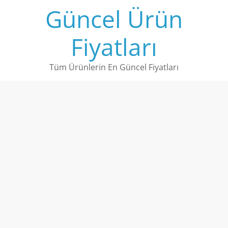
Skip
Güncel Ürün
to
content
Fiyatları
Tüm Ürünlerin En Güncel Fiyatları