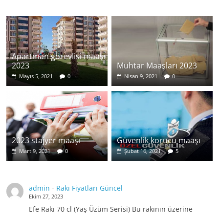
Apartman görevlisi maaşı
2023
Muhtar Maaşları 2023
Mayıs 5, 2021
0
Nisan 9, 2021
0
2023 stajyer maaşı
Güvenlik korucu maaşı
Mart 9, 2021
0
Şubat 16, 2021
5
admin
-
Rakı Fiyatları Güncel
Ekim 27, 2023
Efe Rakı 70 cl (Yaş Üzüm Serisi) Bu rakının üzerine