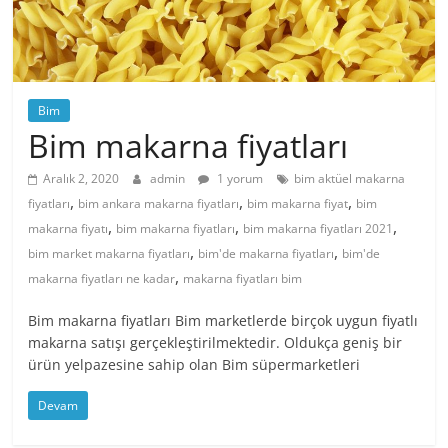
Bim
Bim makarna fiyatları
Aralık 2, 2020
admin
1 yorum
bim aktüel makarna
,
,
,
fiyatları
bim ankara makarna fiyatları
bim makarna fiyat
bim
,
,
,
makarna fiyatı
bim makarna fiyatları
bim makarna fiyatları 2021
,
,
bim market makarna fiyatları
bim'de makarna fiyatları
bim'de
,
makarna fiyatları ne kadar
makarna fiyatları bim
Bim makarna fiyatları Bim marketlerde birçok uygun fiyatlı
makarna satışı gerçekleştirilmektedir. Oldukça geniş bir
ürün yelpazesine sahip olan Bim süpermarketleri
Devam