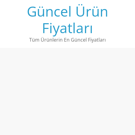
Skip
Güncel Ürün
to
content
Fiyatları
Tüm Ürünlerin En Güncel Fiyatları