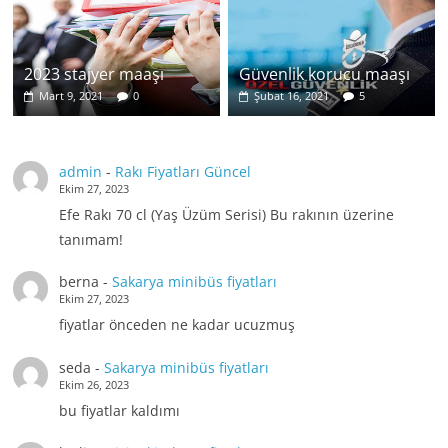
2023 stajyer maaşı
Güvenlik korucu maaşı
Mart 9, 2021
0
Şubat 16, 2021
5
admin
-
Rakı Fiyatları Güncel
Ekim 27, 2023
Efe Rakı 70 cl (Yaş Üzüm Serisi) Bu rakının üzerine
tanımam!
berna
-
Sakarya minibüs fiyatları
Ekim 27, 2023
fiyatlar önceden ne kadar ucuzmuş
seda
-
Sakarya minibüs fiyatları
Ekim 26, 2023
bu fiyatlar kaldımı