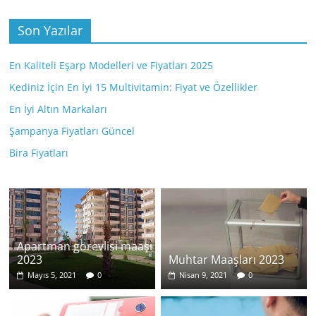
Son Yazılar
En Kaliteli Eşarp Modelleri ve Fiyatları 2025
Kediniz İçin En İyi 15 Multivitamin: Fiyat ve Özellikler
En İyi Altın Markaları
Şampanya Fiyatları Güncel
Bira Fiyatları
Apartman görevlisi maaşı
2023
Muhtar Maaşları 2023
Mayıs 5, 2021
0
Nisan 9, 2021
0