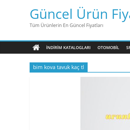
Skip
Güncel Ürün Fiya
to
content
Tüm Ürünlerin En Güncel Fiyatları
İNDIRIM KATALOGLARI
OTOMOBIL
S
bim kova tavuk kaç tl