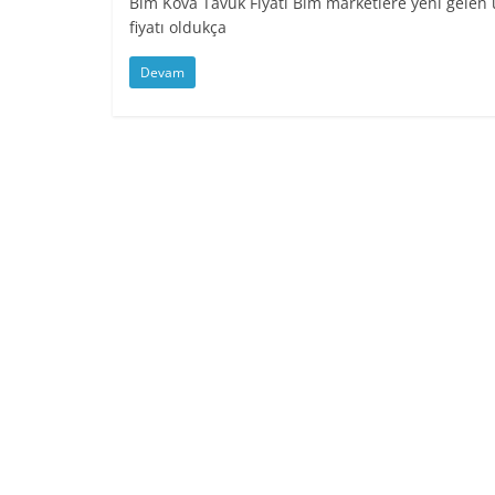
Bim Kova Tavuk Fiyatı Bim marketlere yeni gelen 
fiyatı oldukça
Devam