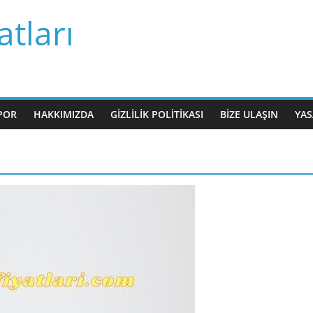
tları
POR
HAKKIMIZDA
GIZLILIK POLITIKASI
BIZE ULAŞIN
YAS