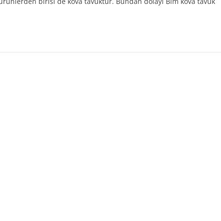
ürünlerden birisi de kova tavuktur. Bundan dolayı Bim kova tavuk