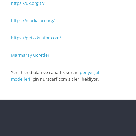
https://uk.org.tr/
https://markalari.org/
https://petzzkuafor.com/
Marmaray Ücretleri
Yeni trend olan ve rahatlık sunan
penye şal
modelleri
için nurscarf.com sizleri bekliyor.