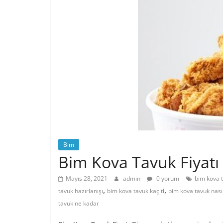
Bim
Bim Kova Tavuk Fiyatı
Mayıs 28, 2021
admin
0 yorum
bim kova t
,
,
tavuk hazırlanışı
bim kova tavuk kaç tl
bim kova tavuk nasıl 
tavuk ne kadar