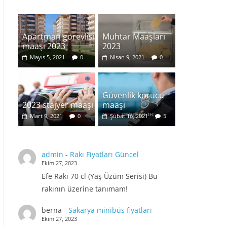
Apartman görevlisi
Muhtar Maaşları
maaşı 2023
2023
Mayıs 5, 2021
0
Nisan 9, 2021
0
Güvenlik korucu
2023 stajyer maaşı
maaşı
Mart 9, 2021
0
Şubat 16, 2021
5
admin
-
Rakı Fiyatları Güncel
Ekim 27, 2023
Efe Rakı 70 cl (Yaş Üzüm Serisi) Bu
rakının üzerine tanımam!
berna
-
Sakarya minibüs fiyatları
Ekim 27, 2023