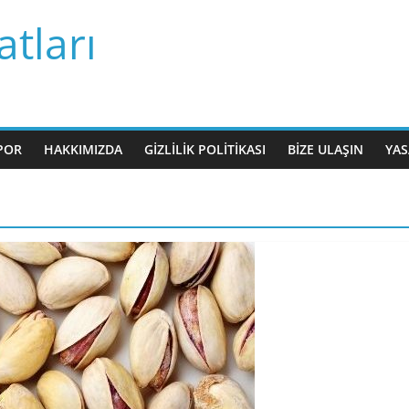
tları
POR
HAKKIMIZDA
GIZLILIK POLITIKASI
BIZE ULAŞIN
YAS