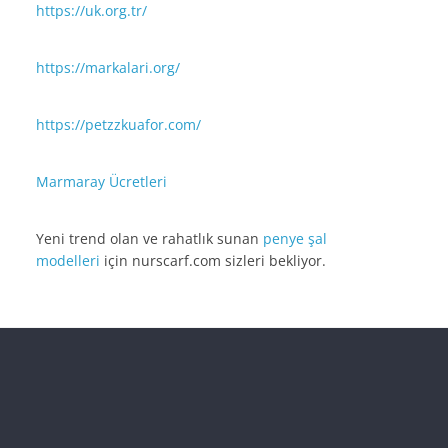
https://uk.org.tr/
https://markalari.org/
https://petzzkuafor.com/
Marmaray Ücretleri
Yeni trend olan ve rahatlık sunan
penye şal
modelleri
için nurscarf.com sizleri bekliyor.