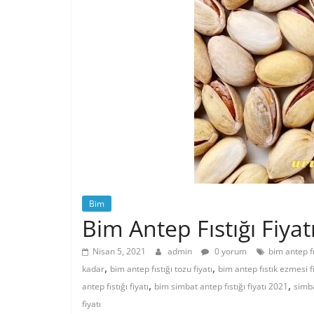
Bim
Bim Antep Fıstığı Fiyat
Nisan 5, 2021
admin
0 yorum
bim antep f
,
,
kadar
bim antep fıstığı tozu fiyatı
bim antep fıstık ezmesi fi
,
,
antep fıstığı fiyatı
bim simbat antep fıstığı fiyatı 2021
simba
fiyatı