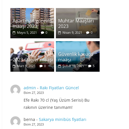
Apartman görevlisi
Muhtar Maaşları
maaşı 2023
2023
Mayıs 5, 2021
0
Nisan 9, 2021
0
Güvenlik korucu
2023 stajyer maaşı
maaşı
Mart 9, 2021
0
Şubat 16, 2021
5
admin
-
Rakı Fiyatları Güncel
Ekim 27, 2023
Efe Rakı 70 cl (Yaş Üzüm Serisi) Bu
rakının üzerine tanımam!
berna
-
Sakarya minibüs fiyatları
Ekim 27, 2023