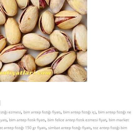
ı
,
,
,
ıstığı ezmesi
bim antep fıstığı fiyatı
bim antep fıstığı içi
bim antep fıstığı ne
,
,
,
yatı
bim antep fıstık fiyatı
bim felice antep fıstık ezmesi fiyat
bim market
,
,
t antep fıstığı 150 gr fiyatı
simbat antep fıstığı fiyatı
toz antep fıstığı bim