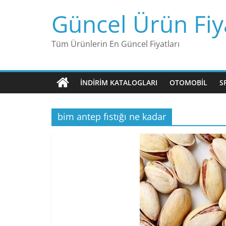
Skip
Güncel Ürün Fiya
to
content
Tüm Ürünlerin En Güncel Fiyatları
İNDIRIM KATALOGLARI
OTOMOBIL
S
bim antep fıstığı ne kadar