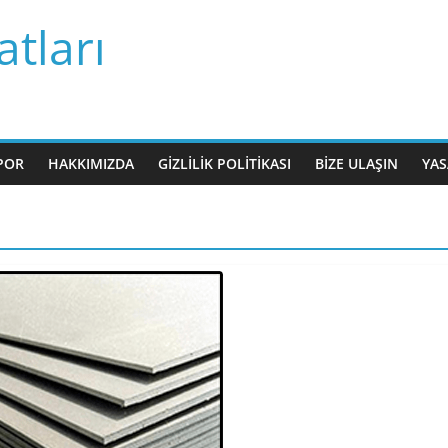
tları
POR
HAKKIMIZDA
GIZLILIK POLITIKASI
BIZE ULAŞIN
YAS