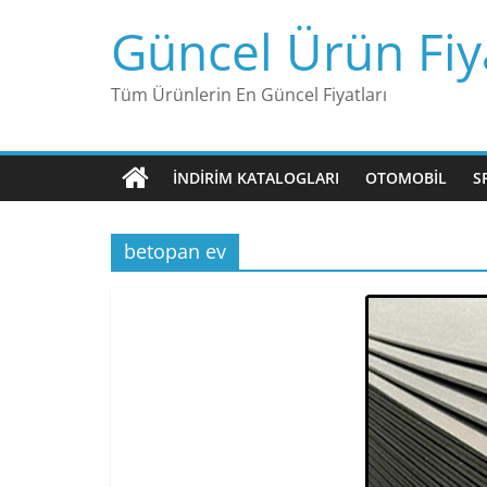
Skip
Güncel Ürün Fiya
to
content
Tüm Ürünlerin En Güncel Fiyatları
İNDIRIM KATALOGLARI
OTOMOBIL
S
betopan ev