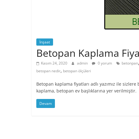
İnşaat
Betopan Kaplama Fiyat
Kasım 24, 2020
admin
0 yorum
betonpan
,
betopan nedir
betopan ölçüleri
Betopan kaplama fiyatları adlı yazımız ile sizler
kaplama, betopan ev başlıklarına yer verilmiştir.
Devam