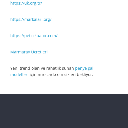
https://uk.org.tr/
https://markalari.org/
https://petzzkuafor.com/
Marmaray Ücretleri
Yeni trend olan ve rahatlık sunan
penye şal
modelleri
için nurscarf.com sizleri bekliyor.