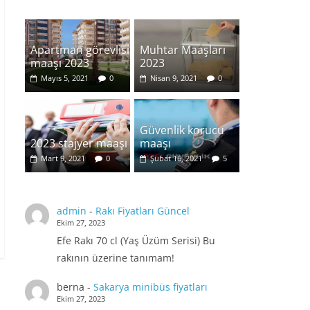
Apartman görevlisi
Muhtar Maaşları
maaşı 2023
2023
Mayıs 5, 2021
0
Nisan 9, 2021
0
Güvenlik korucu
2023 stajyer maaşı
maaşı
Mart 9, 2021
0
Şubat 16, 2021
5
admin
-
Rakı Fiyatları Güncel
Ekim 27, 2023
Efe Rakı 70 cl (Yaş Üzüm Serisi) Bu
rakının üzerine tanımam!
berna
-
Sakarya minibüs fiyatları
Ekim 27, 2023