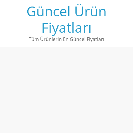
Skip
Güncel Ürün
to
content
Fiyatları
Tüm Ürünlerin En Güncel Fiyatları