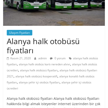
Ulaşım Fiyatları
Alanya halk otobüsü
fiyatları
Kasım 21, 2020
admin
0 yorum
alanya halk otobüs
,
,
fiyatları
alanya halk otobüs kartı nereden alınır
alanya halk otobüs
,
,
ücretleri
alanya halk otobüsü fiyatları
alanya halk otobüsü fiyatları
,
,
2021
alanya halk otobüsü kooperatifi
alanya konaklı halk otobüs
,
,
fiyatları
alanya şehir içi otobüs fiyatları
alanya şehir içi otobüs
ücretleri
Alanya halk otobüsü fiyatları Alanya halk otobüsü fiyatları
hakkında bilgi almak isteyenler internet üzerinden bir çok