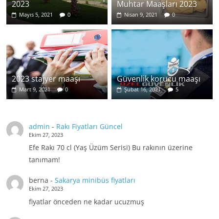
2023
Muhtar Maaşları 2023
Mayıs 5, 2021
0
Nisan 9, 2021
0
2023 stajyer maaşı
Güvenlik korucu maaşı
Mart 9, 2021
0
Şubat 16, 2021
5
admin
-
Rakı Fiyatları Güncel
Ekim 27, 2023
Efe Rakı 70 cl (Yaş Üzüm Serisi) Bu rakının üzerine
tanımam!
berna
-
Sakarya minibüs fiyatları
Ekim 27, 2023
fiyatlar önceden ne kadar ucuzmuş