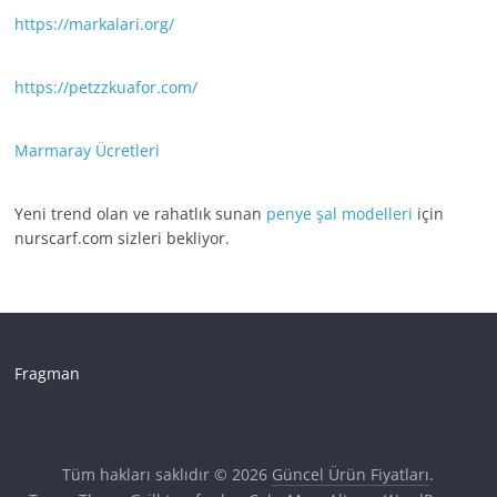
https://markalari.org/
https://petzzkuafor.com/
Marmaray Ücretleri
Yeni trend olan ve rahatlık sunan
penye şal modelleri
için
nurscarf.com sizleri bekliyor.
Fragman
Tüm hakları saklıdır © 2026
Güncel Ürün Fiyatları
.