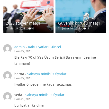
2023 stajyer maaşı
Güvenlik korucu maaşı
Mart 9, 2021
0
Şubat 16, 2021
5
admin
-
Rakı Fiyatları Güncel
Ekim 27, 2023
Efe Rakı 70 cl (Yaş Üzüm Serisi) Bu rakının üzerine
tanımam!
berna
-
Sakarya minibüs fiyatları
Ekim 27, 2023
fiyatlar önceden ne kadar ucuzmuş
seda
-
Sakarya minibüs fiyatları
Ekim 26, 2023
bu fiyatlar kaldımı