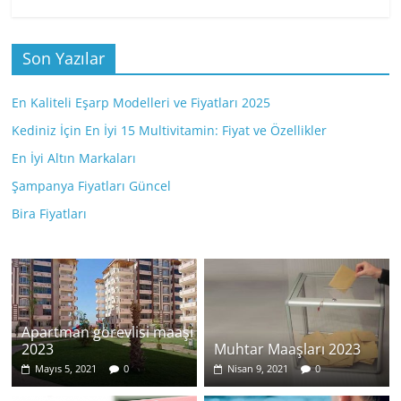
Son Yazılar
En Kaliteli Eşarp Modelleri ve Fiyatları 2025
Kediniz İçin En İyi 15 Multivitamin: Fiyat ve Özellikler
En İyi Altın Markaları
Şampanya Fiyatları Güncel
Bira Fiyatları
Apartman görevlisi maaşı
2023
Muhtar Maaşları 2023
Mayıs 5, 2021
0
Nisan 9, 2021
0