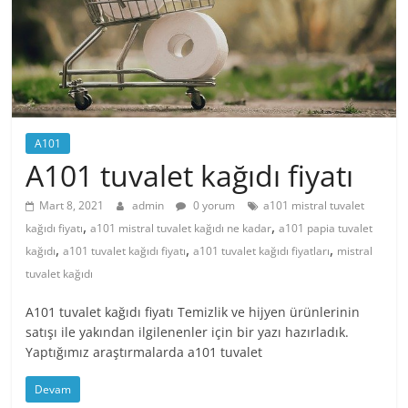
A101
A101 tuvalet kağıdı fiyatı
Mart 8, 2021
admin
0 yorum
a101 mistral tuvalet
,
,
kağıdı fiyatı
a101 mistral tuvalet kağıdı ne kadar
a101 papia tuvalet
,
,
,
kağıdı
a101 tuvalet kağıdı fiyatı
a101 tuvalet kağıdı fiyatları
mistral
tuvalet kağıdı
A101 tuvalet kağıdı fiyatı Temizlik ve hijyen ürünlerinin
satışı ile yakından ilgilenenler için bir yazı hazırladık.
Yaptığımız araştırmalarda a101 tuvalet
Devam