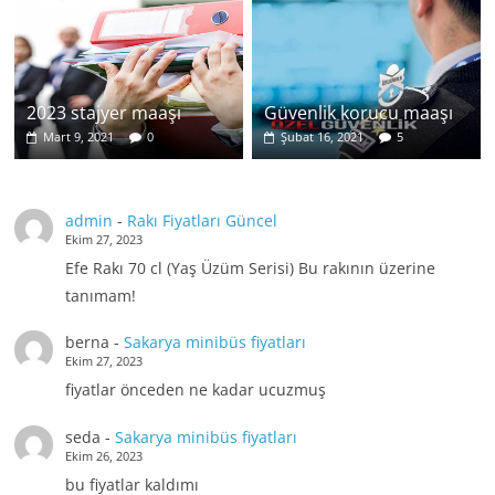
2023 stajyer maaşı
Güvenlik korucu maaşı
Mart 9, 2021
0
Şubat 16, 2021
5
admin
-
Rakı Fiyatları Güncel
Ekim 27, 2023
Efe Rakı 70 cl (Yaş Üzüm Serisi) Bu rakının üzerine
tanımam!
berna
-
Sakarya minibüs fiyatları
Ekim 27, 2023
fiyatlar önceden ne kadar ucuzmuş
seda
-
Sakarya minibüs fiyatları
Ekim 26, 2023
bu fiyatlar kaldımı