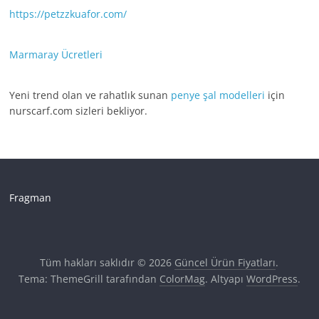
https://petzzkuafor.com/
Marmaray Ücretleri
Yeni trend olan ve rahatlık sunan
penye şal modelleri
için
nurscarf.com sizleri bekliyor.
Fragman
Tüm hakları saklıdır © 2026
Güncel Ürün Fiyatları
.
Tema: ThemeGrill tarafından
ColorMag
. Altyapı
WordPress
.