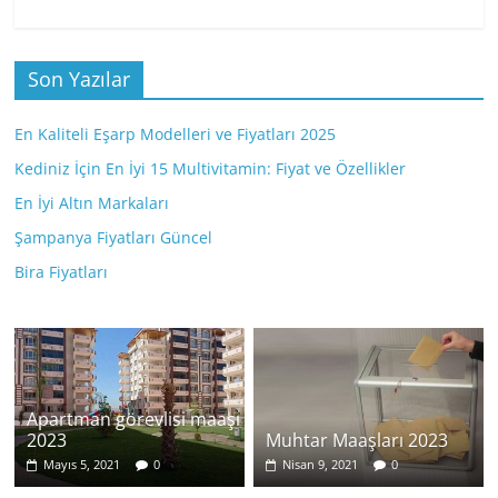
Son Yazılar
En Kaliteli Eşarp Modelleri ve Fiyatları 2025
Kediniz İçin En İyi 15 Multivitamin: Fiyat ve Özellikler
En İyi Altın Markaları
Şampanya Fiyatları Güncel
Bira Fiyatları
Apartman görevlisi maaşı
2023
Muhtar Maaşları 2023
Mayıs 5, 2021
0
Nisan 9, 2021
0