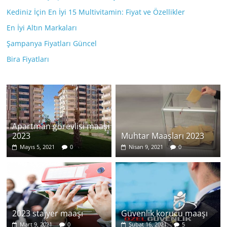
Kediniz İçin En İyi 15 Multivitamin: Fiyat ve Özellikler
En İyi Altın Markaları
Şampanya Fiyatları Güncel
Bira Fiyatları
Apartman görevlisi maaşı
2023
Muhtar Maaşları 2023
Mayıs 5, 2021
0
Nisan 9, 2021
0
2023 stajyer maaşı
Güvenlik korucu maaşı
Mart 9, 2021
0
Şubat 16, 2021
5