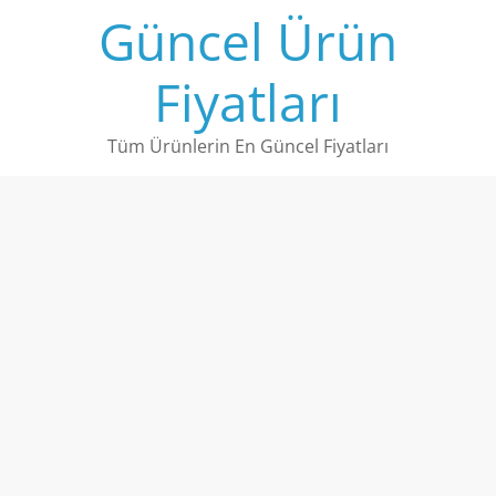
Skip
Güncel Ürün
to
content
Fiyatları
Tüm Ürünlerin En Güncel Fiyatları