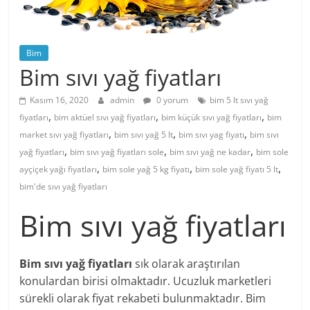
Bim
Bim sıvı yağ fiyatları
Kasım 16, 2020
admin
0 yorum
bim 5 lt sıvı yağ
,
,
,
fiyatları
bim aktüel sıvı yağ fiyatları
bim küçük sıvı yağ fiyatları
bim
,
,
,
market sıvı yağ fiyatları
bim sıvı yağ 5 lt
bim sıvı yag fiyatı
bim sıvı
,
,
,
yağ fiyatları
bim sıvı yağ fiyatları sole
bim sıvı yağ ne kadar
bim sole
,
,
,
ayçiçek yağı fiyatları
bim sole yağ 5 kg fiyatı
bim sole yağ fiyatı 5 lt
bim'de sıvı yağ fiyatları
Bim sıvı yağ fiyatları
Bim sıvı yağ fiyatları
sık olarak araştırılan
konulardan birisi olmaktadır. Ucuzluk marketleri
sürekli olarak fiyat rekabeti bulunmaktadır. Bim