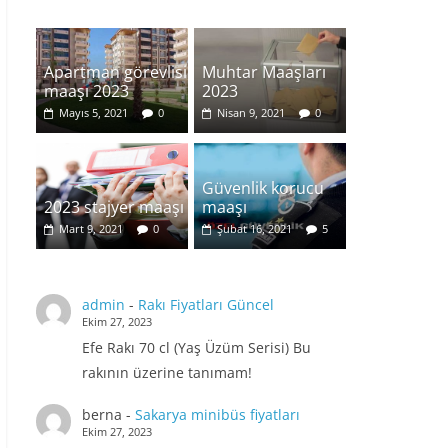
Apartman görevlisi
Muhtar Maaşları
maaşı 2023
2023
Mayıs 5, 2021
0
Nisan 9, 2021
0
Güvenlik korucu
2023 stajyer maaşı
maaşı
Mart 9, 2021
0
Şubat 16, 2021
5
admin
-
Rakı Fiyatları Güncel
Ekim 27, 2023
Efe Rakı 70 cl (Yaş Üzüm Serisi) Bu
rakının üzerine tanımam!
berna
-
Sakarya minibüs fiyatları
Ekim 27, 2023