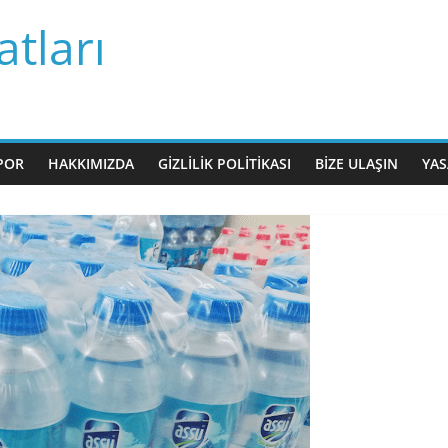
tları
POR
HAKKIMIZDA
GIZLILIK POLITIKASI
BIZE ULAŞIN
YAS