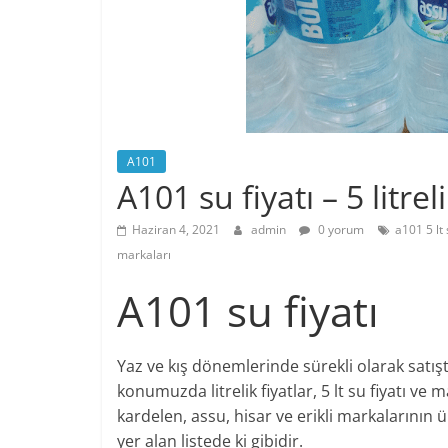
A101
A101 su fiyatı – 5 litre
Haziran 4, 2021
admin
0 yorum
a101 5 lt 
markaları
A101 su fiyatı
Yaz ve kış dönemlerinde sürekli olarak satı
konumuzda litrelik fiyatlar, 5 lt su fiyatı 
kardelen, assu, hisar ve erikli markalarının 
yer alan listede ki gibidir.