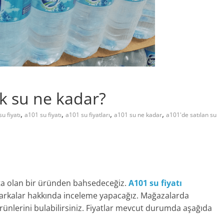
lik su ne kadar?
,
,
,
,
su fiyatı
a101 su fiyatı
a101 su fiyatları
a101 su ne kadar
a101'de satılan su
şta olan bir üründen bahsedeceğiz.
A101 su fiyatı
ve markalar hakkında inceleme yapacağız. Mağazalarda
ürünlerini bulabilirsiniz. Fiyatlar mevcut durumda aşağıda