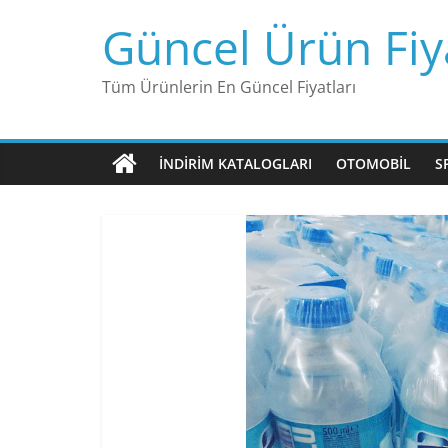
Skip
Güncel Ürün Fiya
to
content
Tüm Ürünlerin En Güncel Fiyatları
İNDIRIM KATALOGLARI
OTOMOBIL
S