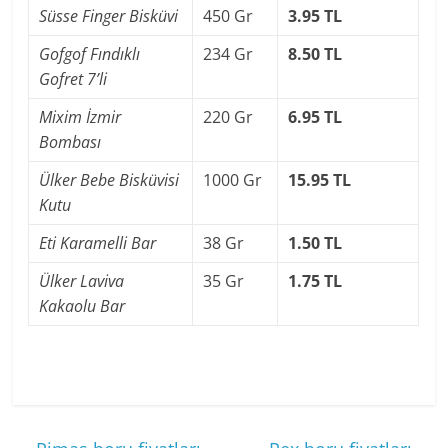
Süsse Finger Bisküvi
450 Gr
3.95 TL
Gofgof Fındıklı
234 Gr
8.50 TL
Gofret 7’li
Mixim İzmir
220 Gr
6.95 TL
Bombası
Ülker Bebe Bisküvisi
1000 Gr
15.95 TL
Kutu
Eti Karamelli Bar
38 Gr
1.50 TL
Ülker Laviva
35 Gr
1.75 TL
Kakaolu Bar