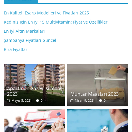
En Kaliteli Eşarp Modelleri ve Fiyatları 2025
Kediniz İçin En İyi 15 Multivitamin: Fiyat ve Özellikler
En İyi Altın Markaları
Şampanya Fiyatları Güncel
Bira Fiyatları
Apartman görevlisi maaşı
2023
Muhtar Maaşları 2023
Mayıs 5, 2021
0
Nisan 9, 2021
0