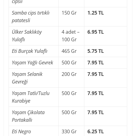
cipsii
Samba cips tırtıklı
150 Gr
1.25 TL
patatesli
Ülker Saklıköy
4 adet –
6.95 TL
Yulaflı
100 Gr
Eti Burçak Yulaflı
465 Gr
5.75 TL
Yaşam Yağlı Gevrek
500 Gr
7.95 TL
Yaşam Selanik
200 Gr
7.95 TL
Gevreği
Yaşam Tatlı/Tuzlu
500 Gr
7.95 TL
Kurabiye
Yaşam Çikolata
500 Gr
7.95 TL
Portakallı
Eti Negro
330 Gr
6.25 TL