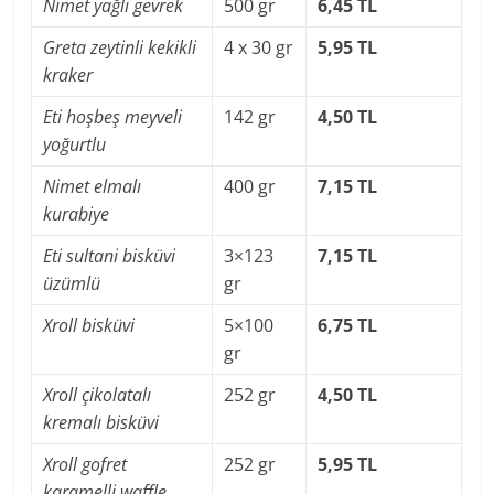
Nimet yağlı gevrek
500 gr
6,45 TL
Greta zeytinli kekikli
4 x 30 gr
5,95 TL
kraker
Eti hoşbeş meyveli
142 gr
4,50 TL
yoğurtlu
Nimet elmalı
400 gr
7,15 TL
kurabiye
Eti sultani bisküvi
3×123
7,15 TL
üzümlü
gr
Xroll bisküvi
5×100
6,75 TL
gr
Xroll çikolatalı
252 gr
4,50 TL
kremalı bisküvi
Xroll gofret
252 gr
5,95 TL
karamelli waffle