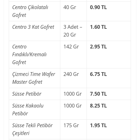
Centro Çikolatalı
40 Gr
0.90 TL
Gofret
Centro 3 Kat Gofret
3 Adet –
1.60 TL
20 Gr
Centro
142 Gr
2.95 TL
Fındıklı/Kremalı
Gofret
Çizmeci Time Wafer
240 Gr
6.75 TL
Master Gofret
Süsse Petibör
1000 Gr
7.50 TL
Süsse Kakaolu
1000 Gr
8.25 TL
Petibör
Süsse Tekli Petibör
175 Gr
1.95 TL
Çeşitleri