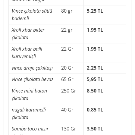
Vince çikolata sütlü
80 gr
5,25 TL
bademli
Xroll xbar bitter
22 gr
1,95 TL
çikolata
Xroll xbar ballı
22 Gr
1,95 TL
kuruyemişli
vince draje çakıltaşı
20 Gr
2,25 TL
vince çikolata beyaz
65 Gr
5,95 TL
Vince mini baton
250 Gr
8,50 TL
çikolata
nugalı karamelli
40 Gr
0,85 TL
çikolata
Samba taco mısır
130 Gr
3,50 TL