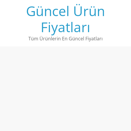
Skip
Güncel Ürün
to
content
Fiyatları
Tüm Ürünlerin En Güncel Fiyatları