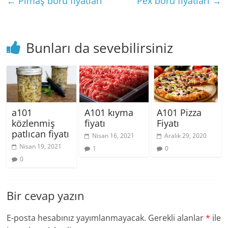
←
Pimaş boru fiyatları
Pex boru fiyatları
→
Bunları da sevebilirsiniz
a101
A101 kıyma
A101 Pizza
közlenmiş
fiyatı
Fiyatı
patlıcan fiyatı
Nisan 16, 2021
Aralık 29, 2020
Nisan 19, 2021
1
0
0
Bir cevap yazın
E-posta hesabınız yayımlanmayacak.
Gerekli alanlar
*
ile