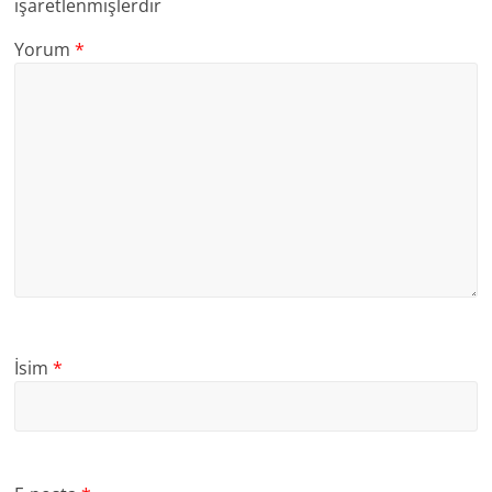
işaretlenmişlerdir
Yorum
*
İsim
*