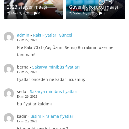
2023 stajyer maaşı
Güvenlik korucu maaşı
Mart 9, 2021
0
Şubat 16, 2021
5
admin
-
Rakı Fiyatları Güncel
Ekim 27, 2023
Efe Rakı 70 cl (Yaş Üzüm Serisi) Bu rakının üzerine
tanımam!
berna
-
Sakarya minibüs fiyatları
Ekim 27, 2023
fiyatlar önceden ne kadar ucuzmuş
seda
-
Sakarya minibüs fiyatları
Ekim 26, 2023
bu fiyatlar kaldımı
kadir
-
Bisim kiralama fiyatları
Ekim 25, 2023
istanbulda yeriniz var mı ?